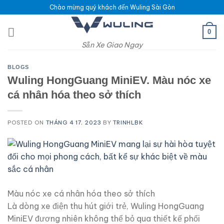
Skip
Chào mừng quý khách đến Wuling Sài Gòn
to
content
0
Sẵn Xe Giao Ngay
BLOGS
Wuling HongGuang MiniEV. Màu nóc xe
cá nhân hóa theo sở thích
POSTED ON
THÁNG 4 17, 2023
BY
TRINHLBK
Màu nóc xe cá nhân hóa theo sở thích
Là dòng xe điện thu hút giới trẻ, Wuling HongGuang
MiniEV đương nhiên không thể bỏ qua thiết kế phối