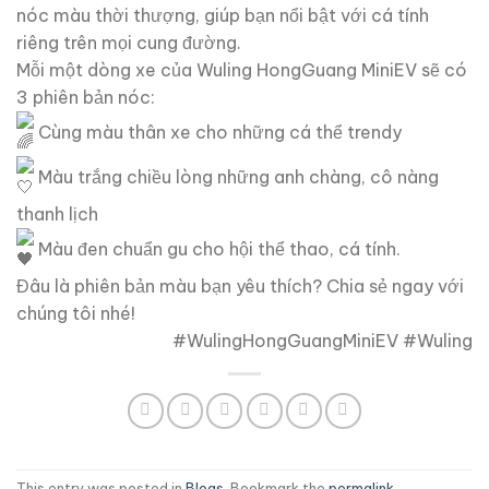
nóc màu thời thượng, giúp bạn nổi bật với cá tính
riêng trên mọi cung đường.
Mỗi một dòng xe của Wuling HongGuang MiniEV sẽ có
3 phiên bản nóc:
Cùng màu thân xe cho những cá thể trendy
Màu trắng chiều lòng những anh chàng, cô nàng
thanh lịch
Màu đen chuẩn gu cho hội thể thao, cá tính.
Đâu là phiên bản màu bạn yêu thích? Chia sẻ ngay với
chúng tôi nhé!
#WulingHongGuangMiniEV #Wuling
This entry was posted in
Blogs
. Bookmark the
permalink
.