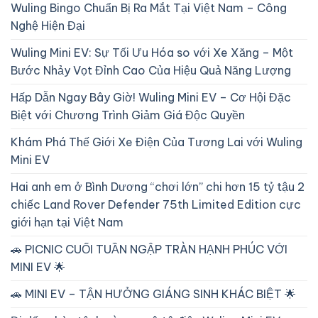
Wuling Bingo Chuẩn Bị Ra Mắt Tại Việt Nam – Công
Nghệ Hiện Đại
Wuling Mini EV: Sự Tối Ưu Hóa so với Xe Xăng – Một
Bước Nhảy Vọt Đỉnh Cao Của Hiệu Quả Năng Lượng
Hấp Dẫn Ngay Bây Giờ! Wuling Mini EV – Cơ Hội Đặc
Biệt với Chương Trình Giảm Giá Độc Quyền
Khám Phá Thế Giới Xe Điện Của Tương Lai với Wuling
Mini EV
Hai anh em ở Bình Dương “chơi lớn” chi hơn 15 tỷ tậu 2
chiếc Land Rover Defender 75th Limited Edition cực
giới hạn tại Việt Nam
🚗 PICNIC CUỐI TUẦN NGẬP TRÀN HẠNH PHÚC VỚI
MINI EV 🌟
🚗 MINI EV – TẬN HƯỞNG GIÁNG SINH KHÁC BIỆT 🌟