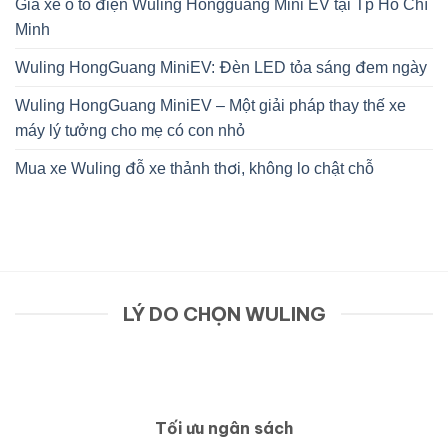
Giá xe ô tô điện Wuling Hongguang Mini EV tại Tp Hồ Chí
Minh
Wuling HongGuang MiniEV: Đèn LED tỏa sáng đem ngày
Wuling HongGuang MiniEV – Một giải pháp thay thế xe
máy lý tưởng cho mẹ có con nhỏ
Mua xe Wuling đỗ xe thảnh thơi, không lo chật chỗ
LÝ DO CHỌN WULING
Tối ưu ngân sách