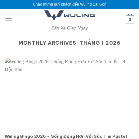
Skip
Chào mừng quý khách đến Wuling Sài Gòn
to
content
0
Sẵn Xe Giao Ngay
MONTHLY ARCHIVES:
THÁNG 1 2026
Wuling Bingo 2026 – Sống Động Hơn Với Sắc Tím Pastel