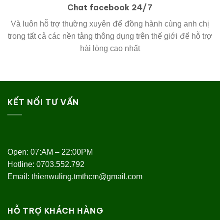
Chat facebook 24/7
Và luôn hỗ trợ thường xuyên để đồng hành cùng anh chị
trong tất cả các nền tảng thông dụng trên thế giới để hỗ trợ
hài lòng cao nhất
KẾT NỐI TƯ VẤN
Open: 07:AM – 22:00PM
Hotline:
0703.552.792
Email: thienwuling.tmthcm@gmail.com
HỖ TRỢ KHÁCH HÀNG