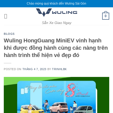
Skip
Chào mừng quý khách đến Wuling Sài Gòn
to
content
0
Sẵn Xe Giao Ngay
BLOGS
Wuling HongGuang MiniEV vinh hạnh
khi được đồng hành cùng các nàng trên
hành trình thể hiện vẻ đẹp đó
POSTED ON
THÁNG 4 7, 2023
BY
TRINHLBK