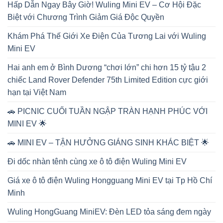
Hấp Dẫn Ngay Bây Giờ! Wuling Mini EV – Cơ Hội Đặc
Biệt với Chương Trình Giảm Giá Độc Quyền
Khám Phá Thế Giới Xe Điện Của Tương Lai với Wuling
Mini EV
Hai anh em ở Bình Dương “chơi lớn” chi hơn 15 tỷ tậu 2
chiếc Land Rover Defender 75th Limited Edition cực giới
hạn tại Việt Nam
🚗 PICNIC CUỐI TUẦN NGẬP TRÀN HẠNH PHÚC VỚI
MINI EV 🌟
🚗 MINI EV – TẬN HƯỞNG GIÁNG SINH KHÁC BIỆT 🌟
Đi dốc nhàn tênh cùng xe ô tô điện Wuling Mini EV
Giá xe ô tô điện Wuling Hongguang Mini EV tại Tp Hồ Chí
Minh
Wuling HongGuang MiniEV: Đèn LED tỏa sáng đem ngày