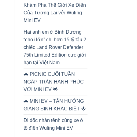
Khám Phá Thế Giới Xe Điện
Của Tương Lai với Wuling
Mini EV
Hai anh em ở Bình Dương
“chơi lớn” chi hơn 15 tỷ tậu 2
chiếc Land Rover Defender
75th Limited Edition cực giới
hạn tại Việt Nam
🚗 PICNIC CUỐI TUẦN
NGẬP TRÀN HẠNH PHÚC
VỚI MINI EV 🌟
🚗 MINI EV – TẬN HƯỞNG
GIÁNG SINH KHÁC BIỆT 🌟
Đi dốc nhàn tênh cùng xe ô
tô điện Wuling Mini EV