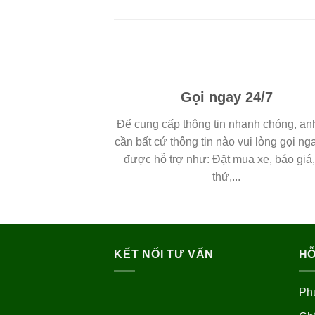
Gọi ngay 24/7
Để cung cấp thông tin nhanh chóng, an
cần bất cứ thông tin nào vui lòng gọi ng
được hỗ trợ như: Đặt mua xe, báo giá, 
thử,...
KẾT NỐI TƯ VẤN
HỖ
Ph