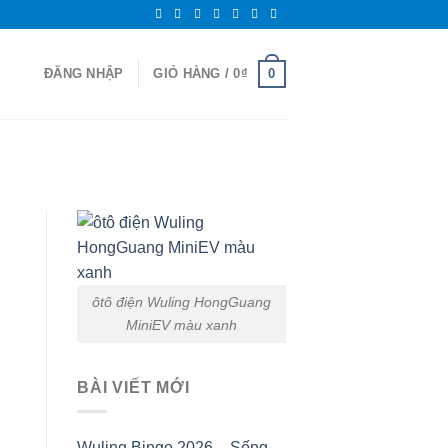
0
ĐĂNG NHẬP
GIỎ HÀNG /
0
₫
ôtô điện Wuling HongGuang
MiniEV màu xanh
BÀI VIẾT MỚI
Wuling Bingo 2026 – Sống