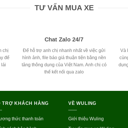
TƯ VẤN MUA XE
Chat Zalo 24/7
h chị
Để hỗ trợ anh chị nhanh nhất về việc gửi
Và 
ay để
hình ảnh, file báo giá thuận tiện bằng nền
cùng
lái
tảng thông dụng của Việt Nam. Anh chị có
dụng
thể kết nối qua zalo
 TRỢ KHÁCH HÀNG
VỀ WULING
ương thức thanh toán
Giới thiệu Wuling