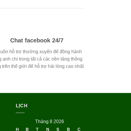
Chat facebook 24/7
luôn hỗ trợ thường xuyên để đồng hành
 anh chị trong tất cả các nền tảng thông
 trên thế giới để hỗ trợ hài lòng cao nhất
LỊCH
Tháng 8 2026
H
B
T
N
S
B
C