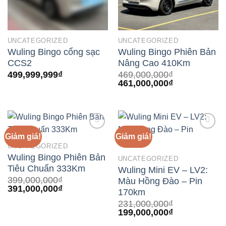
UNCATEGORIZED
UNCATEGORIZED
Wuling Bingo cổng sạc
Wuling Bingo Phiên Bản
CCS2
Nâng Cao 410Km
499,999,999
₫
469,000,000
₫
Giá
Giá
461,000,000
₫
gốc
hiện
là:
tại
469,000,000₫.
là:
461,000,000₫
Giảm giá!
Giảm giá!
UNCATEGORIZED
Add to
Add to
Wuling Bingo Phiên Bản
UNCATEGORIZED
wishlist
wishlist
Tiêu Chuẩn 333Km
Wuling Mini EV – LV2:
399,000,000
₫
Màu Hồng Đào – Pin
Giá
Giá
391,000,000
₫
170km
gốc
hiện
231,000,000
₫
là:
tại
Giá
Giá
199,000,000
₫
399,000,000₫.
là:
gốc
hiện
391,000,000₫.