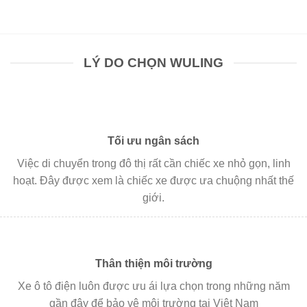
255,000,000₫
đến
282,000,000₫
LÝ DO CHỌN WULING
Tối ưu ngân sách
Việc di chuyển trong đô thị rất cần chiếc xe nhỏ gọn, linh
hoạt. Đây được xem là chiếc xe được ưa chuộng nhất thế
giới.
Thân thiện môi trường
Xe ô tô điện luôn được ưu ái lựa chọn trong những năm
gần đây để bảo vệ môi trường tại Việt Nam