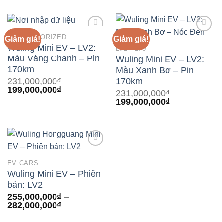
là:
tại
231,000,000₫.
là:
199,000,000₫
UNCATEGORIZED
Giảm giá!
Giảm giá!
Wuling Mini EV – LV2:
LV2 - 170
Add to
Add to
Màu Vàng Chanh – Pin
Wuling Mini EV – LV2:
wishlist
wishlist
170km
Màu Xanh Bơ – Pin
170km
231,000,000
₫
Giá
Giá
199,000,000
₫
231,000,000
₫
gốc
hiện
Giá
Giá
199,000,000
₫
là:
tại
gốc
hiện
231,000,000₫.
là:
là:
tại
199,000,000₫.
231,000,000₫.
là:
199,000,000₫
EV CARS
Add to
Wuling Mini EV – Phiên
wishlist
bản: LV2
255,000,000
₫
–
Khoảng
282,000,000
₫
giá:
từ