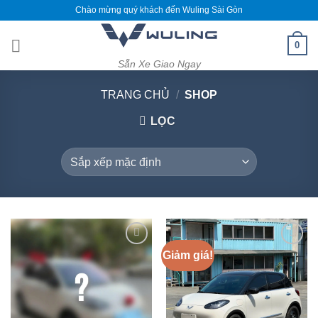
Skip
Chào mừng quý khách đến Wuling Sài Gòn
to
content
0
Sẵn Xe Giao Ngay
TRANG CHỦ
/
SHOP
LỌC
Giảm giá!
Add to
Add to
wishlist
wishlist